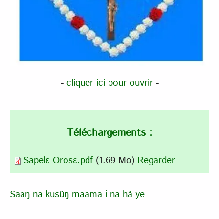
-
cliquer ici pour ouvrir
-
Téléchargements :
Sapelɛ Orosɛ.pdf
(1.69 Mo)
Regarder
Saaŋ na kusũŋ-maama-i na hã-ye